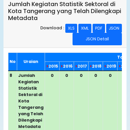
Jumlah Kegiatan Statistik Sektoral di
Kota Tangerang yang Telah Dilengkapi
Metadata
Download :
XLS
XML
PDF
JSON
JSON Detail
Tahu
No
Uraian
>
2015
>
2016
>
2017
>
2018
>
2019
>
202
8
Jumlah
0
0
0
0
0
0
Kegiatan
Statistik
Sektoral di
Kota
Tangerang
yang Telah
Dilengkapi
Metadata