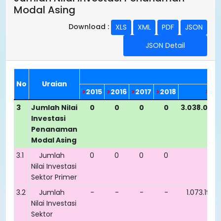
Modal Asing
Download :
XLS
XML
PDF
JSON
JSON Detail
No
Uraian
>
2015
>
2016
>
2017
>
2018
>
20
3
Jumlah Nilai
0
0
0
0
3.038.079
Investasi
Penanaman
Modal Asing
3.1
Jumlah
0
0
0
0
0
Nilai Investasi
Sektor Primer
3.2
Jumlah
-
-
-
-
1.073.190.
Nilai Investasi
Sektor