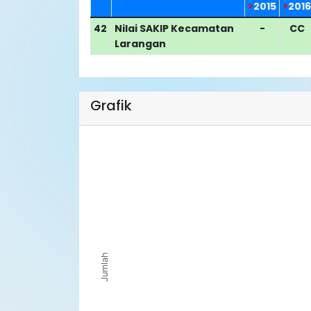
>
2015
>
2016
42
Nilai SAKIP Kecamatan
-
CC
Larangan
Grafik
Chart
Line chart with 0 data points.
View as data table, Chart
The chart has 1 X axis displaying Tahun.
The chart has 1 Y axis displaying Jumlah. Dat
Jumlah