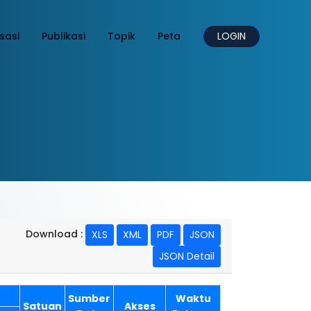
sasi
Publikasi
Topik
Peta
LOGIN
Download :
XLS
XML
PDF
JSON
JSON Detail
Sumber
Waktu
Satuan
Akses