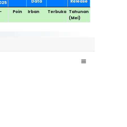
Data
Release
025
-
Poin
Irban
Terbuka
Tahunan
(Mei)