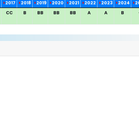
>
2017
>
2018
>
2019
>
2020
>
2021
>
2022
>
2023
>
2024
>
2
CC
B
BB
BB
BB
A
A
B
a ranges from 0 to 0.